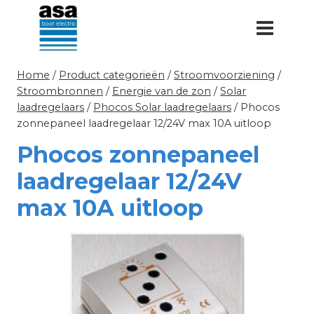
Doorgaan
naar
inhoud
Home
/
Product categorieën
/
Stroomvoorziening
/
Stroombronnen
/
Energie van de zon
/
Solar
laadregelaars
/
Phocos Solar laadregelaars
/
Phocos
zonnepaneel laadregelaar 12/24V max 10A uitloop
Phocos zonnepaneel
laadregelaar 12/24V
max 10A uitloop