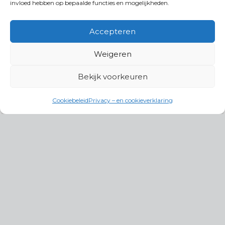
invloed hebben op bepaalde functies en mogelijkheden.
Accepteren
Weigeren
Bekijk voorkeuren
Cookiebeleid
Privacy – en cookieverklaring
Productgroepen
Antennes, Intercom, Audio en
Alarmsystemen
Electrisch en Hydraulisch aangedreven
systemen