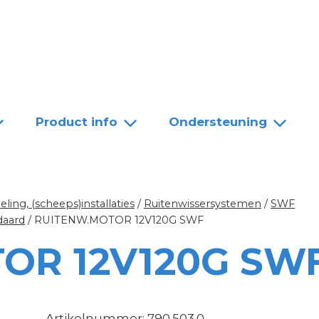
Team
Dealers
Contact
Product info
Ondersteuning
ing, (scheeps)installaties
/
Ruitenwissersystemen
/
SWF
daard
/
RUITENW.MOTOR 12V120G SWF
OR 12V120G SW
Artikelnummer: 790.503.0