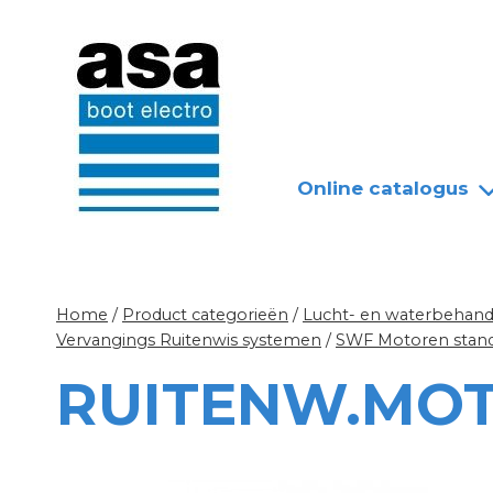
Doorgaan
Nieuws
Over ASA
naar
inhoud
Online catalogus
Home
/
Product categorieën
/
Lucht- en waterbehandel
Vervangings Ruitenwis systemen
/
SWF Motoren stan
RUITENW.MOT