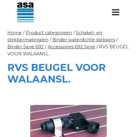
Doorgaan
naar
inhoud
Home
/
Product categorieën
/
Schakel- en
stekkermaterialen
/
Binder waterdichte stekkers
/
Binder Serie 692
/
Accessoires 692 Serie
/
RVS BEUGEL
VOOR WALAANSL.
RVS BEUGEL VOOR
WALAANSL.