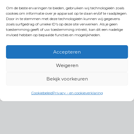
Om de beste ervaringen te bieden, gebruiken wij technologieën zoals
cookies om informatie over je apparaat op te slaan en/of te raadplegen.
Door in te stemmen met deze technologieën kunnen wij gegevens
zoals surfgedrag of unieke ID's op deze site verwerken. Als je geen
toestemming geeft of uw toestemming intrekt, kan dit een nadelige
invloed hebben op bepaalde functies en mogelijkheden.
Accepteren
Weigeren
Bekijk voorkeuren
Cookiebeleid
Privacy – en cookieverklaring
Productgroepen
Antennes, Intercom, Audio en