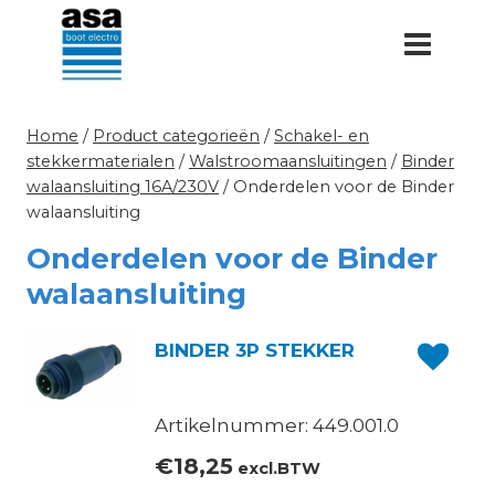
Doorgaan
naar
inhoud
Home
/
Product categorieën
/
Schakel- en
stekkermaterialen
/
Walstroomaansluitingen
/
Binder
walaansluiting 16A/230V
/
Onderdelen voor de Binder
walaansluiting
Onderdelen voor de Binder
walaansluiting
BINDER 3P STEKKER
Artikelnummer: 449.001.0
€
18,25
excl.BTW