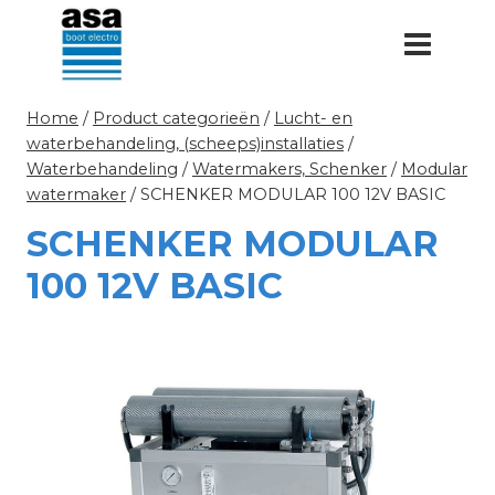
Doorgaan
naar
inhoud
Home
/
Product categorieën
/
Lucht- en
waterbehandeling, (scheeps)installaties
/
Waterbehandeling
/
Watermakers, Schenker
/
Modular
watermaker
/
SCHENKER MODULAR 100 12V BASIC
SCHENKER MODULAR
100 12V BASIC