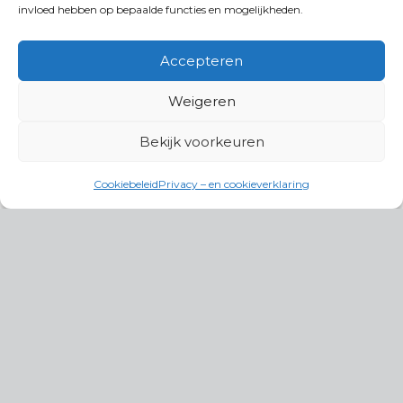
invloed hebben op bepaalde functies en mogelijkheden.
Accepteren
Weigeren
Bekijk voorkeuren
Cookiebeleid
Privacy – en cookieverklaring
Productgroepen
Antennes, Intercom, Audio en
Alarmsystemen
Electrisch en Hydraulisch aangedreven
systemen