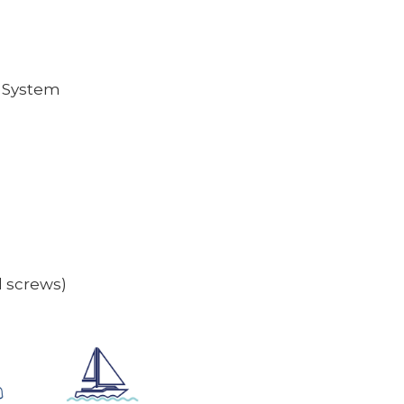
y System
d screws)