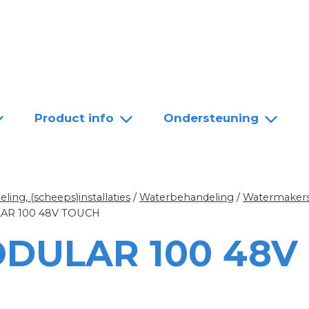
Team
Dealers
Contact
Product info
Ondersteuning
ing, (scheeps)installaties
/
Waterbehandeling
/
Watermakers
R 100 48V TOUCH
DULAR 100 48V