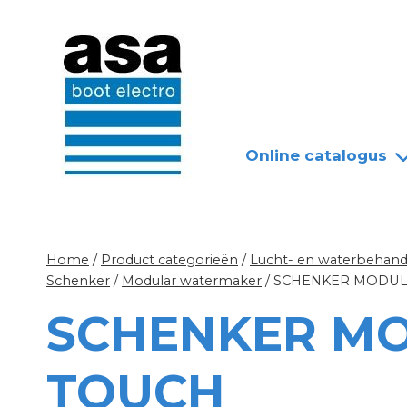
Doorgaan
Nieuws
Over ASA
naar
inhoud
Online catalogus
Home
/
Product categorieën
/
Lucht- en waterbehandel
Schenker
/
Modular watermaker
/
SCHENKER MODULA
SCHENKER MO
TOUCH