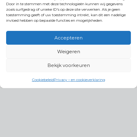
Door in te stemmen met deze technologieën kunnen wij gegevens
zoals surfgedrag of unieke ID's op deze site verwerken. Als je geen
toestemming geeft of uw toestemming intrekt, kan dit een nadelige
invloed hebben op bepaalde functies en mogelijkheden.
Accepteren
Weigeren
Bekijk voorkeuren
Cookiebeleid
Privacy – en cookieverklaring
Productgroepen
Antennes, Intercom, Audio en
Alarmsystemen
Electrisch en Hydraulisch aangedreven