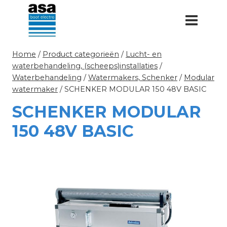
Doorgaan
naar
inhoud
Home
/
Product categorieën
/
Lucht- en
waterbehandeling, (scheeps)installaties
/
Waterbehandeling
/
Watermakers, Schenker
/
Modular
watermaker
/
SCHENKER MODULAR 150 48V BASIC
SCHENKER MODULAR
150 48V BASIC