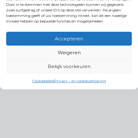
Door in te stemmen met deze technologieën kunnen wij gegevens
zoals surfgedrag of unieke ID's op deze site verwerken. Als je geen
toestemming geeft of uw toestemming intrekt, kan dit een nadelige
invloed hebben op bepaalde functies en mogelijkheden.
Accepteren
Weigeren
Bekijk voorkeuren
Cookiebeleid
Privacy – en cookieverklaring
Productgroepen
Antennes, Intercom, Audio en
Alarmsystemen
Electrisch en Hydraulisch aangedreven