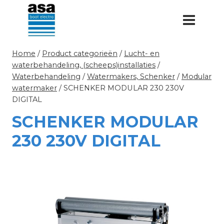
Doorgaan
naar
inhoud
Home
/
Product categorieën
/
Lucht- en
waterbehandeling, (scheeps)installaties
/
Waterbehandeling
/
Watermakers, Schenker
/
Modular
watermaker
/
SCHENKER MODULAR 230 230V
DIGITAL
SCHENKER MODULAR
230 230V DIGITAL