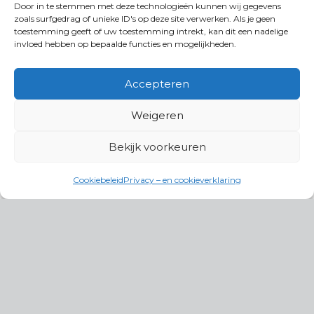
Door in te stemmen met deze technologieën kunnen wij gegevens
zoals surfgedrag of unieke ID's op deze site verwerken. Als je geen
toestemming geeft of uw toestemming intrekt, kan dit een nadelige
invloed hebben op bepaalde functies en mogelijkheden.
Accepteren
Weigeren
Bekijk voorkeuren
Cookiebeleid
Privacy – en cookieverklaring
Productgroepen
Antennes, Intercom, Audio en
Alarmsystemen
Electrisch en Hydraulisch aangedreven