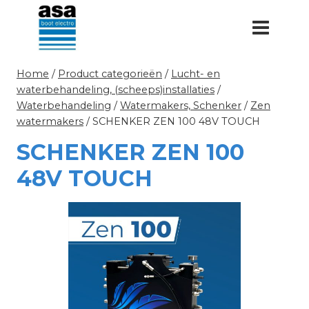
Doorgaan
naar
inhoud
Home
/
Product categorieën
/
Lucht- en
waterbehandeling, (scheeps)installaties
/
Waterbehandeling
/
Watermakers, Schenker
/
Zen
watermakers
/
SCHENKER ZEN 100 48V TOUCH
SCHENKER ZEN 100
48V TOUCH