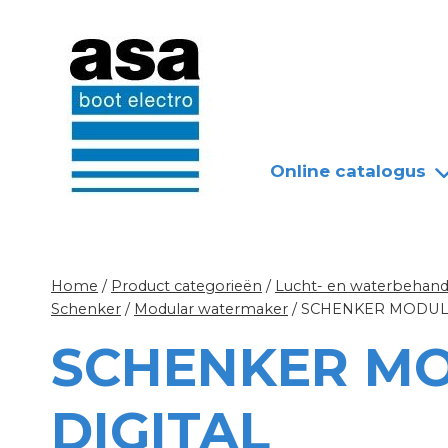
Doorgaan
Nieuws
Over ASA
naar
inhoud
Online catalogus
Home
/
Product categorieën
/
Lucht- en waterbehandel
Schenker
/
Modular watermaker
/
SCHENKER MODULA
SCHENKER MO
DIGITAL