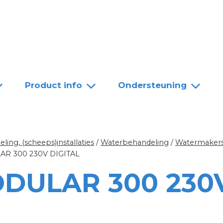
Team
Dealers
Contact
Product info
Ondersteuning
ing, (scheeps)installaties
/
Waterbehandeling
/
Watermakers
R 300 230V DIGITAL
DULAR 300 230