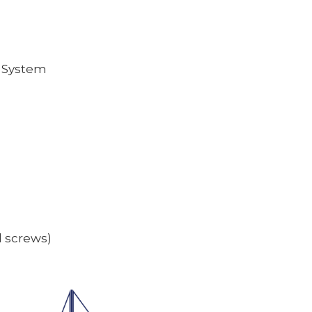
y System
d screws)