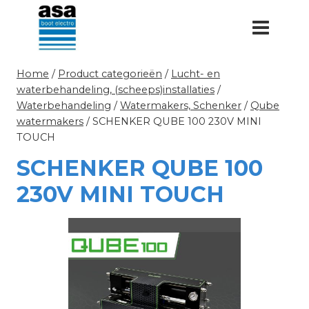
Doorgaan
naar
inhoud
Home
/
Product categorieën
/
Lucht- en
waterbehandeling, (scheeps)installaties
/
Waterbehandeling
/
Watermakers, Schenker
/
Qube
watermakers
/
SCHENKER QUBE 100 230V MINI
TOUCH
SCHENKER QUBE 100
230V MINI TOUCH