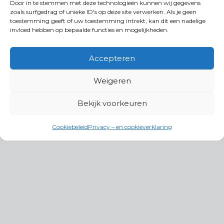
Door in te stemmen met deze technologieën kunnen wij gegevens
zoals surfgedrag of unieke ID's op deze site verwerken. Als je geen
toestemming geeft of uw toestemming intrekt, kan dit een nadelige
invloed hebben op bepaalde functies en mogelijkheden.
Accepteren
Weigeren
Bekijk voorkeuren
Cookiebeleid
Privacy – en cookieverklaring
Productgroepen
Antennes, Intercom, Audio en
Alarmsystemen
Electrisch en Hydraulisch aangedreven