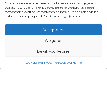
Door in te stemmen met deze technologieën kunnen wij gegevens
zoals surfgedrag of unieke ID's op deze site verwerken. Als je geen
toestemming geeft of uw toestemming intrekt, kan dit een nadelige
invloed hebben op bepaalde functies en mogelijkheden.
Accepteren
Weigeren
Bekijk voorkeuren
Cookiebeleid
Privacy – en cookieverklaring
Productgroepen
Antennes, Intercom, Audio en
Alarmsystemen
Electrisch en Hydraulisch aangedreven