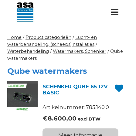
Doorgaan
naar
inhoud
Home
/
Product categorieën
/
Lucht- en
waterbehandeling, (scheeps)installaties
/
Waterbehandeling
/
Watermakers, Schenker
/
Qube
watermakers
Qube watermakers
SCHENKER QUBE 65 12V
BASIC
Artikelnummer: 785.140.0
€
8.600,00
excl.BTW
Meer informatie