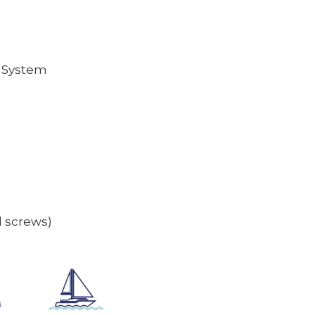
y System
d screws)