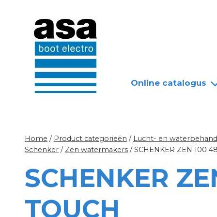
Doorgaan
Nieuws
Over ASA
naar
inhoud
Online catalogus
Home
/
Product categorieën
/
Lucht- en waterbehandel
Schenker
/
Zen watermakers
/
SCHENKER ZEN 100 4
SCHENKER ZEN
TOUCH