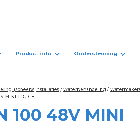
Team
Dealers
Contact
Product info
Ondersteuning
ing, (scheeps)installaties
/
Waterbehandeling
/
Watermakers
8V MINI TOUCH
 100 48V MINI