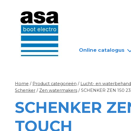
Doorgaan
Nieuws
Over ASA
naar
inhoud
Online catalogus
Home
/
Product categorieën
/
Lucht- en waterbehandel
Schenker
/
Zen watermakers
/
SCHENKER ZEN 150 2
SCHENKER ZEN
TOUCH