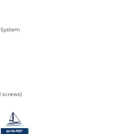
y System
d screws)