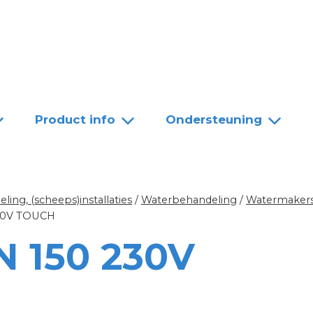
Team
Dealers
Contact
Product info
Ondersteuning
ing, (scheeps)installaties
/
Waterbehandeling
/
Watermakers
30V TOUCH
 150 230V