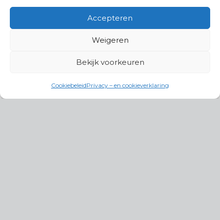
Accepteren
Weigeren
Bekijk voorkeuren
Cookiebeleid
Privacy – en cookieverklaring
Productgroepen
Antennes, Intercom, Audio en
Alarmsystemen
Electrisch en Hydraulisch aangedreven
systemen
Instrumenten, communicatie & monitoring