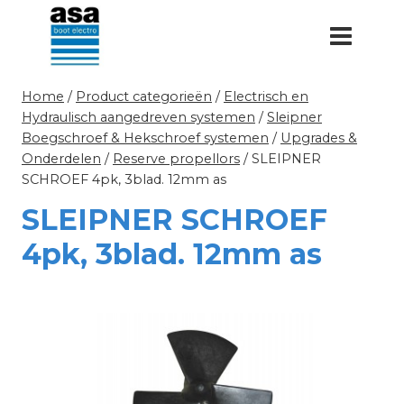
Doorgaan
naar
inhoud
Home
/
Product categorieën
/
Electrisch en
Hydraulisch aangedreven systemen
/
Sleipner
Boegschroef & Hekschroef systemen
/
Upgrades &
Onderdelen
/
Reserve propellors
/
SLEIPNER
SCHROEF 4pk, 3blad. 12mm as
SLEIPNER SCHROEF
4pk, 3blad. 12mm as