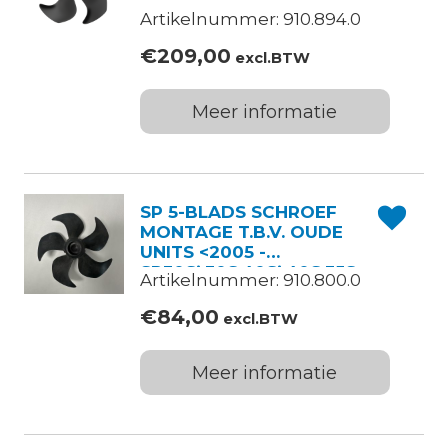
Artikelnummer: 910.894.0
€
209,00
excl.BTW
Meer informatie
SP 5-BLADS SCHROEF
MONTAGE T.B.V. OUDE
UNITS <2005 -
SP30Si,30S,40Si,40S,35S
Artikelnummer: 910.800.0
€
84,00
excl.BTW
Meer informatie