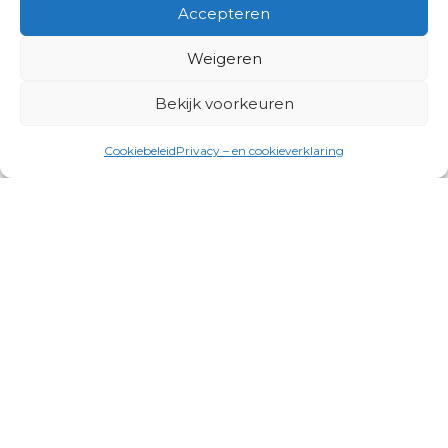
Accepteren
Weigeren
Bekijk voorkeuren
Cookiebeleid
Privacy – en cookieverklaring
Productgroepen
Antennes, Intercom, Audio en
Alarmsystemen
Electrisch en Hydraulisch aangedreven
systemen
Instrumenten, communicatie & monitoring
Kabels, aansluitmateriaal en accessoires