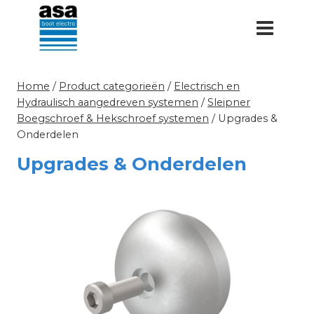
Doorgaan
naar
inhoud
Home
/
Product categorieën
/
Electrisch en
Hydraulisch aangedreven systemen
/
Sleipner
Boegschroef & Hekschroef systemen
/
Upgrades &
Onderdelen
Upgrades & Onderdelen