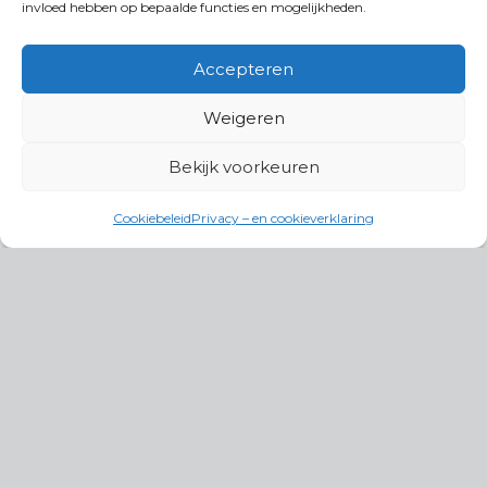
invloed hebben op bepaalde functies en mogelijkheden.
Accepteren
Weigeren
Bekijk voorkeuren
Cookiebeleid
Privacy – en cookieverklaring
Productgroepen
Antennes, Intercom, Audio en
Alarmsystemen
Electrisch en Hydraulisch aangedreven
systemen