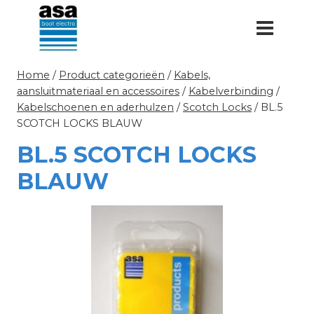
Doorgaan
naar
inhoud
Home
/
Product categorieën
/
Kabels,
aansluitmateriaal en accessoires
/
Kabelverbinding
/
Kabelschoenen en aderhulzen
/
Scotch Locks
/
BL.5
SCOTCH LOCKS BLAUW
BL.5 SCOTCH LOCKS
BLAUW