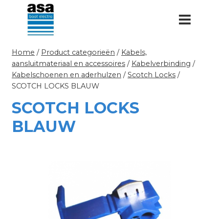
Doorgaan
naar
inhoud
Home
/
Product categorieën
/
Kabels,
aansluitmateriaal en accessoires
/
Kabelverbinding
/
Kabelschoenen en aderhulzen
/
Scotch Locks
/
SCOTCH LOCKS BLAUW
SCOTCH LOCKS
BLAUW