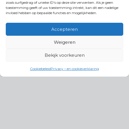
zoals surfgedrag of unieke ID's op deze site verwerken. Als je geen
toestemming geeft of uw toestemming intrekt, kan dit een nadelige
invloed hebben op bepaalde functies en mogelijkheden.
Accepteren
Weigeren
Bekijk voorkeuren
Cookiebeleid
Privacy – en cookieverklaring
Productgroepen
Antennes, Intercom, Audio en
Alarmsystemen
Electrisch en Hydraulisch aangedreven