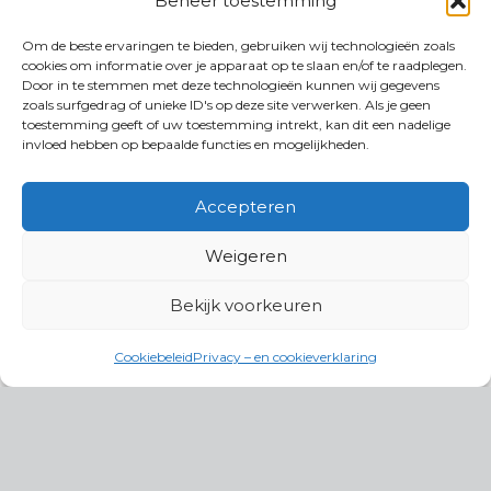
Beheer toestemming
Om de beste ervaringen te bieden, gebruiken wij technologieën zoals
cookies om informatie over je apparaat op te slaan en/of te raadplegen.
Door in te stemmen met deze technologieën kunnen wij gegevens
zoals surfgedrag of unieke ID's op deze site verwerken. Als je geen
toestemming geeft of uw toestemming intrekt, kan dit een nadelige
invloed hebben op bepaalde functies en mogelijkheden.
Accepteren
Weigeren
Bekijk voorkeuren
Cookiebeleid
Privacy – en cookieverklaring
Productgroepen
Antennes, Intercom, Audio en