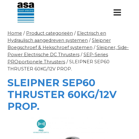
Doorgaan
naar
inhoud
Home
/
Product categorieën
/
Electrisch en
Hydraulisch aangedreven systemen
/
Sleipner
Boegschroef & Hekschroef systemen
/
Sleipner, Side-
Power Electrische DC Thrusters
/
SEP-Series
PROportionele Thrusters
/
SLEIPNER SEP60
THRUSTER 60KG/12V PROP.
SLEIPNER SEP60
THRUSTER 60KG/12V
PROP.