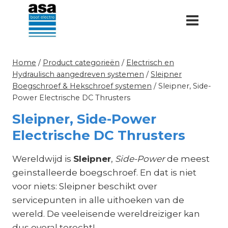
Doorgaan
naar
inhoud
Home
/
Product categorieën
/
Electrisch en
Hydraulisch aangedreven systemen
/
Sleipner
Boegschroef & Hekschroef systemen
/
Sleipner, Side-
Power Electrische DC Thrusters
Sleipner, Side-Power
Electrische DC Thrusters
Wereldwijd is
Sleipner
,
Side-Power
de meest
geïnstalleerde boegschroef. En dat is niet
voor niets: Sleipner beschikt over
servicepunten in alle uithoeken van de
wereld. De veeleisende wereldreiziger kan
dus overal terecht!