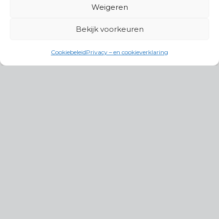
Weigeren
Bekijk voorkeuren
Cookiebeleid
Privacy – en cookieverklaring
Productgroepen
Antennes, Intercom, Audio en
Alarmsystemen
Electrisch en Hydraulisch aangedreven
systemen
Instrumenten, communicatie & monitoring
Kabels, aansluitmateriaal en accessoires
Lucht- en waterbehandeling,