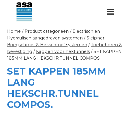
Doorgaan
naar
inhoud
Home
/
Product categorieën
/
Electrisch en
Hydraulisch aangedreven systemen
/
Sleipner
Boegschroef & Hekschroef systemen
/
Toebehoren &
bevestiging
/
Kappen voor hektunnels
/
SET KAPPEN
185MM LANG HEKSCHR.TUNNEL COMPOS.
SET KAPPEN 185MM
LANG
HEKSCHR.TUNNEL
COMPOS.