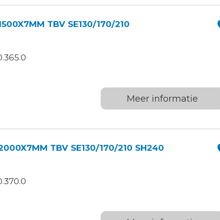
1500X7MM TBV SE130/170/210
.365.0
Meer informatie
2000X7MM TBV SE130/170/210 SH240
.370.0