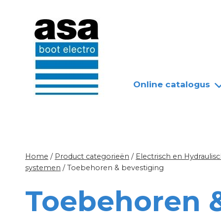
Doorgaan
Nieuws
Over ASA
naar
inhoud
Online catalogus
Home
/
Product categorieën
/
Electrisch en Hydrauli
systemen
/
Toebehoren & bevestiging
Toebehoren &