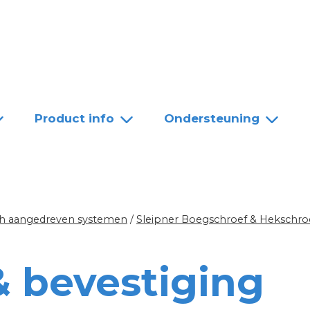
Team
Dealers
Contact
Product info
Ondersteuning
sch aangedreven systemen
/
Sleipner Boegschroef & Hekschro
 bevestiging