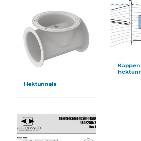
Kappen
hektunn
Hektunnels