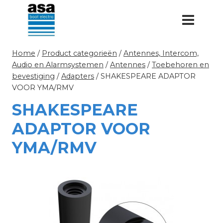
Doorgaan
naar
inhoud
Home
/
Product categorieën
/
Antennes, Intercom,
Audio en Alarmsystemen
/
Antennes
/
Toebehoren en
bevestiging
/
Adapters
/
SHAKESPEARE ADAPTOR
VOOR YMA/RMV
SHAKESPEARE
ADAPTOR VOOR
YMA/RMV