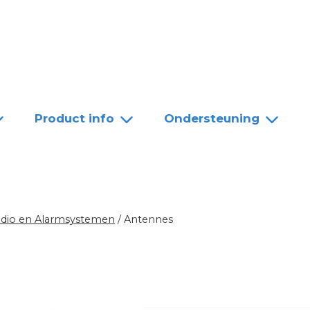
Team
Dealers
Contact
Product info
Ondersteuning
udio en Alarmsystemen
/
Antennes