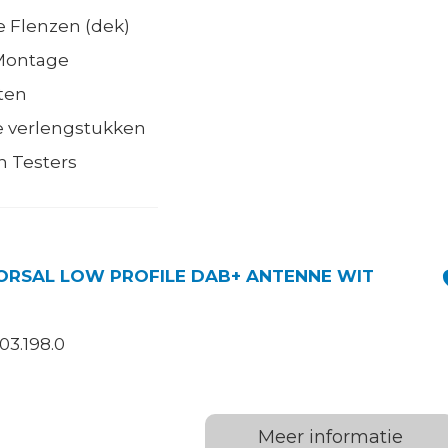
 Flenzen (dek)
 Montage
ten
 verlengstukken
en Testers
ORSAL LOW PROFILE DAB+ ANTENNE WIT
03.198.0
W
Meer informatie