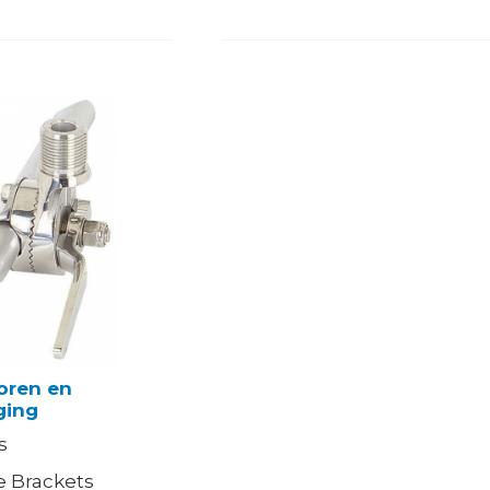
oren en
ging
s
 Brackets