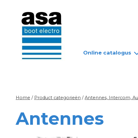
Doorgaan
Nieuws
Over ASA
naar
inhoud
Online catalogus
Home
/
Product categorieën
/
Antennes, Intercom, A
Antennes