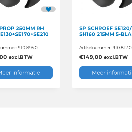
-PROP 250MM RH
SP SCHROEF SE120/
E130+SE170+SE210
SH160 215MM 5-BL
lnummer: 910.895.0
Artikelnummer: 910.817.0
,00
€
149,00
excl.BTW
excl.BTW
Meer informatie
Meer informati