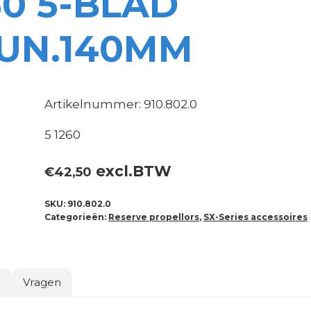
50 5-BLAD
UN.140MM
Artikelnummer: 910.802.0
5 1260
excl.BTW
€
42,50
SKU:
910.802.0
Categorieën:
Reserve propellors
,
SX-Series accessoires
o
Vragen