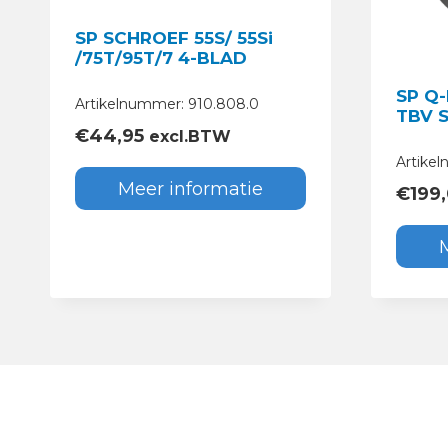
SP SCHROEF 55S/ 55Si
/75T/95T/7 4-BLAD
SP Q
Artikelnummer: 910.808.0
TBV S
€
44,95
excl.BTW
Artike
Meer informatie
€
199