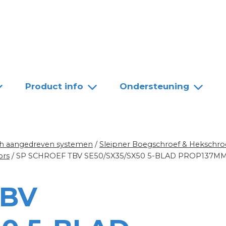
Team
Dealers
Contact
Product info
Ondersteuning
sch aangedreven systemen
/
Sleipner Boegschroef & Hekschro
ors
/
SP SCHROEF TBV SE50/SX35/SX50 5-BLAD PROP137M
TBV