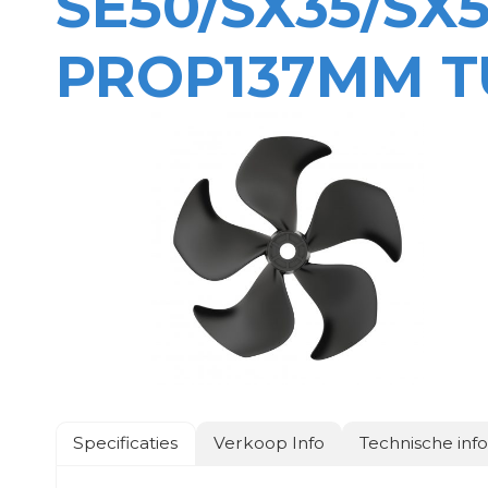
SE50/SX35/SX
PROP137MM T
Specificaties
Verkoop Info
Technische inf