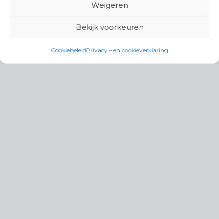
Weigeren
Bekijk voorkeuren
Cookiebeleid
Privacy – en cookieverklaring
Productgroepen
Antennes, Intercom, Audio en
Alarmsystemen
Electrisch en Hydraulisch aangedreven
systemen
Instrumenten, communicatie & monitoring
Kabels, aansluitmateriaal en accessoires
Lucht- en waterbehandeling,