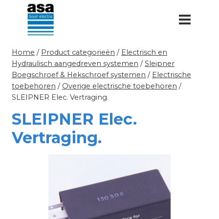
Doorgaan
naar
inhoud
Home
/
Product categorieën
/
Electrisch en
Hydraulisch aangedreven systemen
/
Sleipner
Boegschroef & Hekschroef systemen
/
Electrische
toebehoren
/
Overige electrische toebehoren
/
SLEIPNER Elec. Vertraging.
SLEIPNER Elec.
Vertraging.