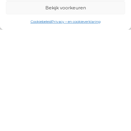
Bekijk voorkeuren
Cookiebeleid
Privacy – en cookieverklaring
Productgroepen
Antennes, Intercom, Audio en
Alarmsystemen
Electrisch en Hydraulisch aangedreven
systemen
Instrumenten, communicatie & monitoring
Kabels, aansluitmateriaal en accessoires
Lucht- en waterbehandeling,
(scheeps)installaties