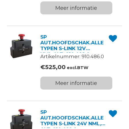
Meer informatie
SP
AUT.HOOFDSCHAK.ALLE
TYPEN S-LINK 12V
NML,ALT: 910.492.0
Artikelnummer: 910.486.0
€
525,00
excl.BTW
Meer informatie
SP
AUT.HOOFDSCHAK.ALLE
TYPEN S-LINK 24V NML,