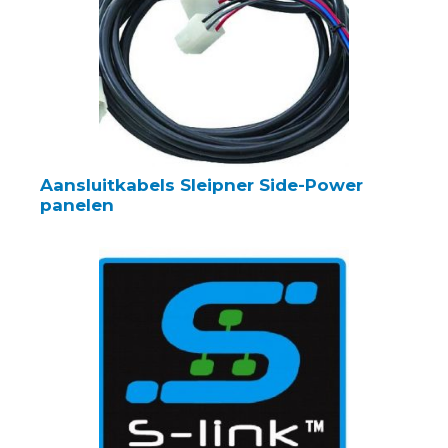
Aansluitkabels Sleipner Side-Power
panelen