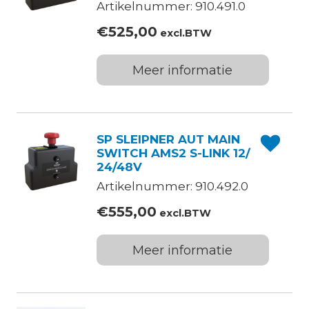
ALT: 910.492.0
Artikelnummer: 910.491.0
€
525,00
excl.BTW
Meer informatie
SP SLEIPNER AUT MAIN
SWITCH AMS2 S-LINK 12/
24/48V
Artikelnummer: 910.492.0
€
555,00
excl.BTW
Meer informatie