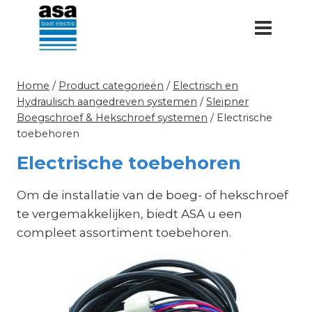
Doorgaan
naar
inhoud
Home
/
Product categorieën
/
Electrisch en
Hydraulisch aangedreven systemen
/
Sleipner
Boegschroef & Hekschroef systemen
/
Electrische
toebehoren
Electrische toebehoren
Om de installatie van de boeg- of hekschroef
te vergemakkelijken, biedt ASA u een
compleet assortiment toebehoren.