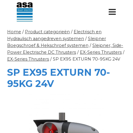
Doorgaan
naar
inhoud
Home
/
Product categorieën
/
Electrisch en
Hydraulisch aangedreven systemen
/
Sleipner
Boegschroef & Hekschroef systemen
/
Sleipner, Side-
Power Electrische DC Thrusters
/
EX-Series Thrusters
/
EX-Series Thrusters
/
SP EX95 EXTURN 70-95KG 24V
SP EX95 EXTURN 70-
95KG 24V