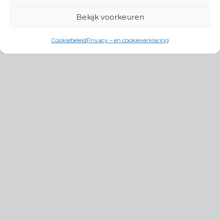
Bekijk voorkeuren
Cookiebeleid
Privacy – en cookieverklaring
Productgroepen
Antennes, Intercom, Audio en
Alarmsystemen
Electrisch en Hydraulisch aangedreven
systemen
Instrumenten, communicatie & monitoring
Kabels, aansluitmateriaal en accessoires
Lucht- en waterbehandeling,
(scheeps)installaties