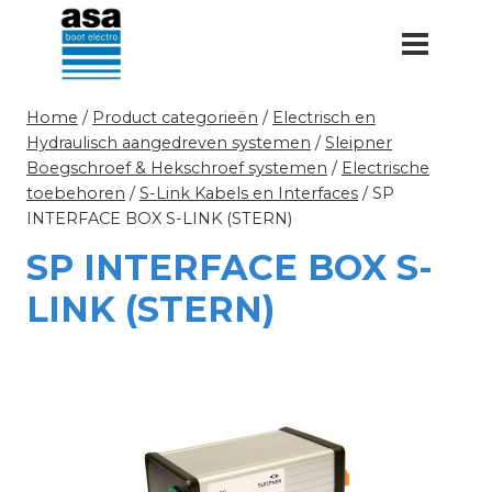
Doorgaan
naar
inhoud
Home
/
Product categorieën
/
Electrisch en
Hydraulisch aangedreven systemen
/
Sleipner
Boegschroef & Hekschroef systemen
/
Electrische
toebehoren
/
S-Link Kabels en Interfaces
/
SP
INTERFACE BOX S-LINK (STERN)
SP INTERFACE BOX S-
LINK (STERN)