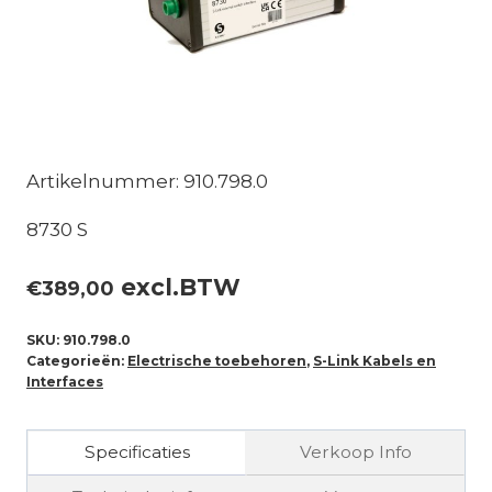
Artikelnummer: 910.798.0
8730 S
excl.BTW
€
389,00
SKU:
910.798.0
Categorieën:
Electrische toebehoren
,
S-Link Kabels en
Interfaces
Specificaties
Verkoop Info