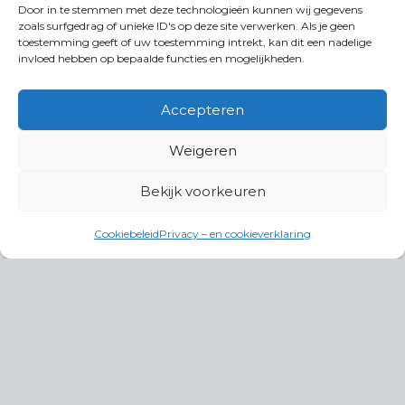
Door in te stemmen met deze technologieën kunnen wij gegevens
zoals surfgedrag of unieke ID's op deze site verwerken. Als je geen
toestemming geeft of uw toestemming intrekt, kan dit een nadelige
invloed hebben op bepaalde functies en mogelijkheden.
Accepteren
Weigeren
Bekijk voorkeuren
Cookiebeleid
Privacy – en cookieverklaring
Productgroepen
Antennes, Intercom, Audio en
Alarmsystemen
Electrisch en Hydraulisch aangedreven