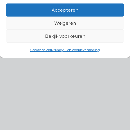
Accepteren
Weigeren
Bekijk voorkeuren
Cookiebeleid
Privacy – en cookieverklaring
Productgroepen
Antennes, Intercom, Audio en
Alarmsystemen
Electrisch en Hydraulisch aangedreven
systemen
Instrumenten, communicatie & monitoring