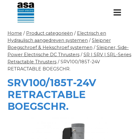
Doorgaan
naar
inhoud
Home
/
Product categorieën
/
Electrisch en
Hydraulisch aangedreven systemen
/
Sleipner
Boegschroef & Hekschroef systemen
/
Sleipner, Side-
Power Electrische DC Thrusters
/
SR | SRV | SRL-Series
Retractable Thrusters
/
SRV100/185T-24V
RETRACTABLE BOEGSCHR.
SRV100/185T-24V
RETRACTABLE
BOEGSCHR.