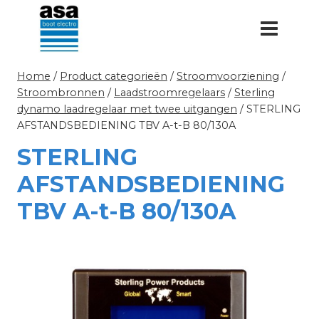
Doorgaan
naar
inhoud
Home
/
Product categorieën
/
Stroomvoorziening
/
Stroombronnen
/
Laadstroomregelaars
/
Sterling
dynamo laadregelaar met twee uitgangen
/
STERLING
AFSTANDSBEDIENING TBV A-t-B 80/130A
STERLING
AFSTANDSBEDIENING
TBV A-t-B 80/130A