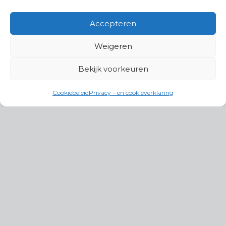
Accepteren
Weigeren
Bekijk voorkeuren
Cookiebeleid
Privacy – en cookieverklaring
Productgroepen
Antennes, Intercom, Audio en
Alarmsystemen
Electrisch en Hydraulisch aangedreven
systemen
Instrumenten, communicatie & monitoring