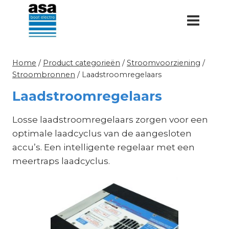
Doorgaan
naar
inhoud
Home
/
Product categorieën
/
Stroomvoorziening
/
Stroombronnen
/
Laadstroomregelaars
Laadstroomregelaars
Losse laadstroomregelaars zorgen voor een
optimale laadcyclus van de aangesloten
accu’s. Een intelligente regelaar met een
meertraps laadcyclus.