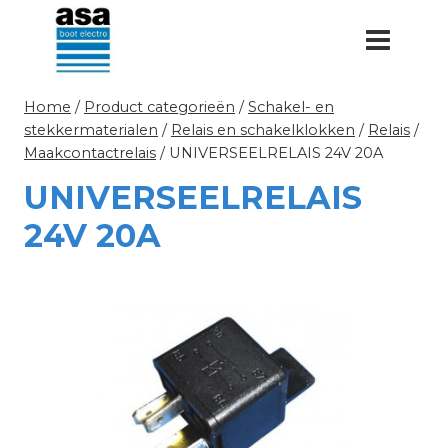
Doorgaan
naar
inhoud
Home
/
Product categorieën
/
Schakel- en
stekkermaterialen
/
Relais en schakelklokken
/
Relais
/
Maakcontactrelais
/
UNIVERSEELRELAIS 24V 20A
UNIVERSEELRELAIS
24V 20A