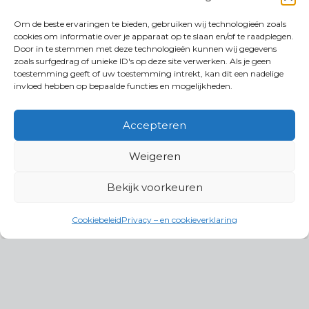
Om de beste ervaringen te bieden, gebruiken wij technologieën zoals
cookies om informatie over je apparaat op te slaan en/of te raadplegen.
Door in te stemmen met deze technologieën kunnen wij gegevens
zoals surfgedrag of unieke ID's op deze site verwerken. Als je geen
toestemming geeft of uw toestemming intrekt, kan dit een nadelige
invloed hebben op bepaalde functies en mogelijkheden.
Accepteren
Weigeren
Bekijk voorkeuren
Cookiebeleid
Privacy – en cookieverklaring
Productgroepen
Antennes, Intercom, Audio en