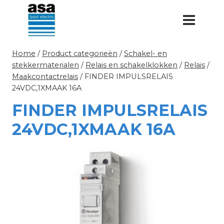
Doorgaan
naar
inhoud
Home
/
Product categorieën
/
Schakel- en
stekkermaterialen
/
Relais en schakelklokken
/
Relais
/
Maakcontactrelais
/
FINDER IMPULSRELAIS
24VDC,1XMAAK 16A
FINDER IMPULSRELAIS
24VDC,1XMAAK 16A