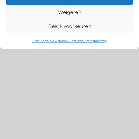
Weigeren
Bekijk voorkeuren
Cookiebeleid
Privacy – en cookieverklaring
Productgroepen
Antennes, Intercom, Audio en
Alarmsystemen
Electrisch en Hydraulisch aangedreven
systemen
Instrumenten, communicatie & monitoring
Kabels, aansluitmateriaal en accessoires