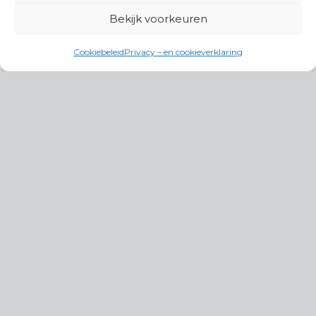
Bekijk voorkeuren
Cookiebeleid
Privacy – en cookieverklaring
Productgroepen
Antennes, Intercom, Audio en
Alarmsystemen
Electrisch en Hydraulisch aangedreven
systemen
Instrumenten, communicatie & monitoring
Kabels, aansluitmateriaal en accessoires
Lucht- en waterbehandeling,
(scheeps)installaties