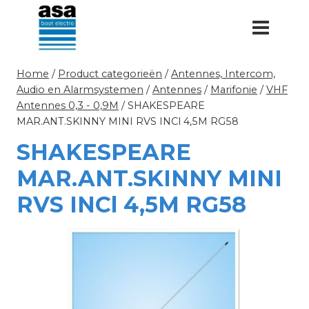
Doorgaan
naar
inhoud
Home
/
Product categorieën
/
Antennes, Intercom,
Audio en Alarmsystemen
/
Antennes
/
Marifonie
/
VHF
Antennes 0,3 - 0,9M
/
SHAKESPEARE
MAR.ANT.SKINNY MINI RVS INCl 4,5M RG58
SHAKESPEARE
MAR.ANT.SKINNY MINI
RVS INCl 4,5M RG58