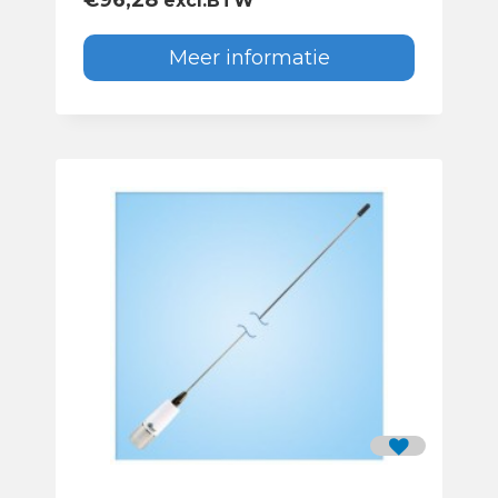
€
96,28
excl.BTW
Meer informatie