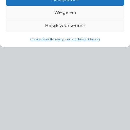
Weigeren
Bekijk voorkeuren
Cookiebeleid
Privacy – en cookieverklaring
Productgroepen
Antennes, Intercom, Audio en
Alarmsystemen
Electrisch en Hydraulisch aangedreven
systemen
Instrumenten, communicatie & monitoring
Kabels, aansluitmateriaal en accessoires