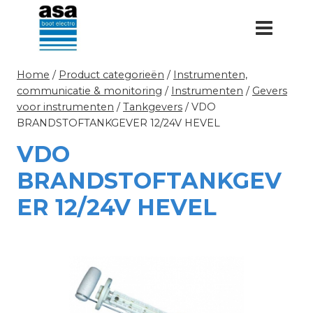
Doorgaan
naar
inhoud
Home
/
Product categorieën
/
Instrumenten,
communicatie & monitoring
/
Instrumenten
/
Gevers
voor instrumenten
/
Tankgevers
/
VDO
BRANDSTOFTANKGEVER 12/24V HEVEL
VDO
BRANDSTOFTANKGEV
ER 12/24V HEVEL