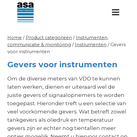
Doorgaan
naar
inhoud
Home
/
Product categorieën
/
Instrumenten,
communicatie & monitoring
/
Instrumenten
/
Gevers
voor instrumenten
Gevers voor instrumenten
Om de diverse meters van VDO te kunnen
laten werken, dienen er uiteraard wel de
juiste gevers of signaalopnemers te worden
toegepast. Hieronder treft u een selectie van
veel voorkomende gevers. Wat betreft zowel
tankgevers als oliedruk en temperatuur
gevers zijn er echter nog tientallen meer
opties mogelijk. Neemt u hiervoor contact op