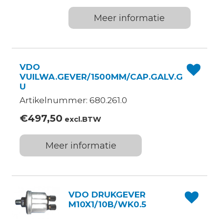
Meer informatie
VDO
VUILWA.GEVER/1500MM/CAP.GALV.G
U
Artikelnummer: 680.261.0
€
497,50
excl.BTW
Meer informatie
VDO DRUKGEVER
M10X1/10B/WK0.5