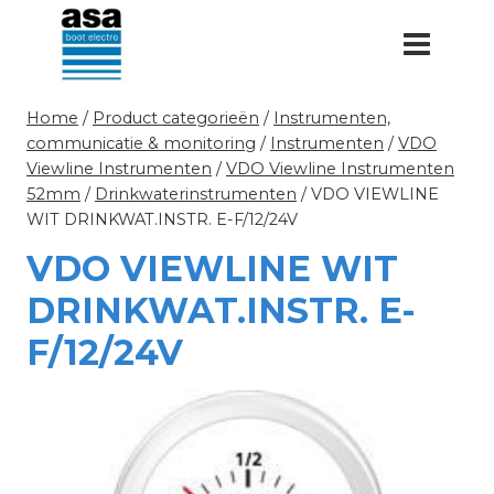
Doorgaan
naar
inhoud
Home
/
Product categorieën
/
Instrumenten,
communicatie & monitoring
/
Instrumenten
/
VDO
Viewline Instrumenten
/
VDO Viewline Instrumenten
52mm
/
Drinkwaterinstrumenten
/
VDO VIEWLINE
WIT DRINKWAT.INSTR. E-F/12/24V
VDO VIEWLINE WIT
DRINKWAT.INSTR. E-
F/12/24V