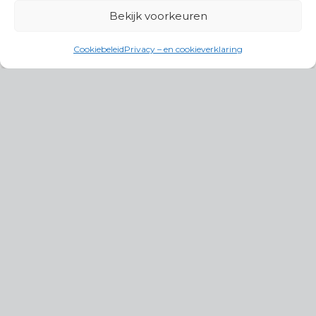
Bekijk voorkeuren
Cookiebeleid
Privacy – en cookieverklaring
Productgroepen
Antennes, Intercom, Audio en
Alarmsystemen
Electrisch en Hydraulisch aangedreven
systemen
Instrumenten, communicatie & monitoring
Kabels, aansluitmateriaal en accessoires
Lucht- en waterbehandeling,
(scheeps)installaties