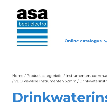
Doorgaan
Nieuws
Over ASA
naar
inhoud
Online catalogus
Home
/
Product categorieën
/
Instrumenten, communi
/
VDO Viewline Instrumenten 52mm
/
Drinkwaterins
Drinkwateri