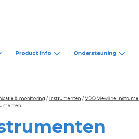
Team
Dealers
Contact
Product info
Ondersteuning
catie & monitoring
/
Instrumenten
/
VDO Viewline Instrume
trumenten
nstrumenten