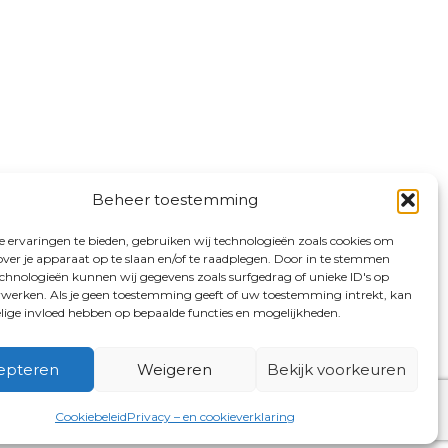
Beheer toestemming
 ervaringen te bieden, gebruiken wij technologieën zoals cookies om
over je apparaat op te slaan en/of te raadplegen. Door in te stemmen
chnologieën kunnen wij gegevens zoals surfgedrag of unieke ID's op
erwerken. Als je geen toestemming geeft of uw toestemming intrekt, kan
elige invloed hebben op bepaalde functies en mogelijkheden.
epteren
Weigeren
Bekijk voorkeuren
Cookiebeleid
Privacy – en cookieverklaring