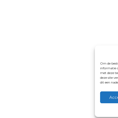
Om de beste
informatie 
met deze te
deze site v
dit een nad
Acc