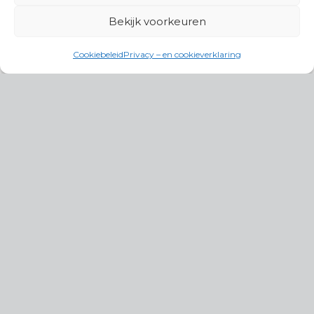
Bekijk voorkeuren
Cookiebeleid
Privacy – en cookieverklaring
Productgroepen
Antennes, Intercom, Audio en
Alarmsystemen
Electrisch en Hydraulisch aangedreven
systemen
Instrumenten, communicatie & monitoring
Kabels, aansluitmateriaal en accessoires
Lucht- en waterbehandeling,
(scheeps)installaties