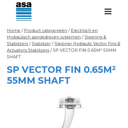
Doorgaan
naar
inhoud
Home
/
Product categorieën
/
Electrisch en
Hydraulisch aangedreven systemen
/
Steering &
Stabilizers
/
Stabilizer
/
Sleipner Hydraulic Vector Fins &
Actuators Stabilizers
/
SP VECTOR FIN 0.65M² 55MM
SHAFT
SP VECTOR FIN 0.65M²
55MM SHAFT