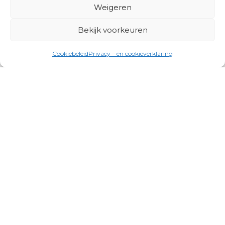
Weigeren
Bekijk voorkeuren
Cookiebeleid
Privacy – en cookieverklaring
Productgroepen
Antennes, Intercom, Audio en
Alarmsystemen
Electrisch en Hydraulisch aangedreven
systemen
Instrumenten, communicatie & monitoring
Kabels, aansluitmateriaal en accessoires
Lucht- en waterbehandeling,