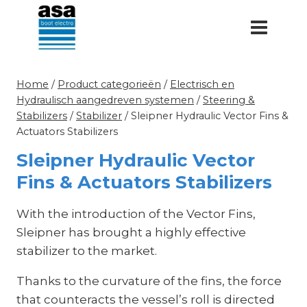
Doorgaan
naar
inhoud
Home
/
Product categorieën
/
Electrisch en
Hydraulisch aangedreven systemen
/
Steering &
Stabilizers
/
Stabilizer
/
Sleipner Hydraulic Vector Fins &
Actuators Stabilizers
Sleipner Hydraulic Vector
Fins & Actuators Stabilizers
With the introduction of the Vector Fins,
Sleipner has brought a highly effective
stabilizer to the market.
Thanks to the curvature of the fins, the force
that counteracts the vessel’s roll is directed