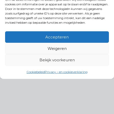
cookies om informatie over je apparaat op te slaan en/of te raadplegen.
Door in te stemmen met deze technologieën kunnen wij gegevens
zoals surfgedrag of unieke ID's op deze site verwerken. Als je geen
toestemming geeft of uw toestemming intrekt, kan dit een nadelige
invloed hebben op bepaalde functies en mogelijkheden.
Accepteren
Weigeren
Bekijk voorkeuren
Cookiebeleid
Privacy – en cookieverklaring
Productgroepen
Antennes, Intercom, Audio en
Alarmsystemen