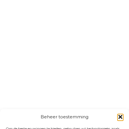
Beheer toestemming
Om de beste ervaringen te bieden, gebruiken wij technologieën zoals