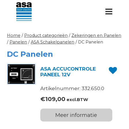
Doorgaan
naar
inhoud
Home
/
Product categorieën
/
Zekeringen en Panelen
/
Panelen
/
ASA Schakelpanelen
/
DC Panelen
DC Panelen
ASA ACCUCONTROLE
PANEEL 12V
Artikelnummer: 332.650.0
€
109,00
excl.BTW
Meer informatie