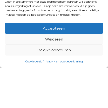
Door in te stemmen met deze technologieën kunnen wij gegevens
zoals surfgedrag of unieke ID's op deze site verwerken. Als je geen
toestemming geeft of uw toestemming intrekt, kan dit een nadelige
invloed hebben op bepaalde functies en mogelijkheden.
Accepteren
Weigeren
Bekijk voorkeuren
Cookiebeleid
Privacy – en cookieverklaring
Productgroepen
Antennes, Intercom, Audio en
Alarmsystemen
Electrisch en Hydraulisch aangedreven