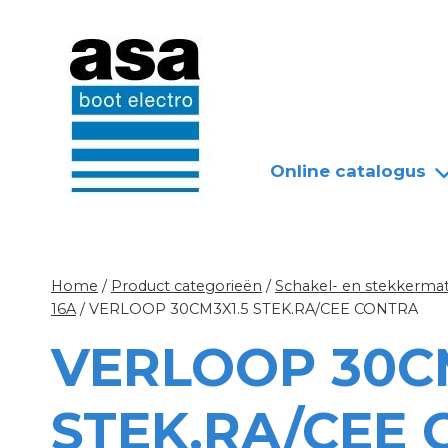
Doorgaan
Nieuws
Over ASA
naar
inhoud
Online catalogus
Home
/
Product categorieën
/
Schakel- en stekkermat
16A
/
VERLOOP 30CM3X1.5 STEK.RA/CEE CONTRA
VERLOOP 30C
STEK.RA/CEE