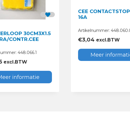
CEE CONTACTSTOP
16A
Artikelnummer: 448.060.
VERLOOP 30CM3X1.5
.RA/CONTR.CEE
€
3,04
excl.BTW
lnummer: 448.066.1
Meer informati
5
excl.BTW
Meer informatie