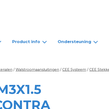
Team
Dealers
Contact
Product info
Ondersteuning
erialen
/
Walstroomaansluitingen
/
CEE Systeem
/
CEE Stekk
M3X1.5
 CONTRA