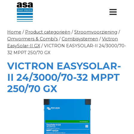
Doorgaan
naar
inhoud
Home
/
Product categorieën
/
Stroomvoorziening
/
Omvormers & Combi's
/
Combisystemen
/
Victron
EasySolar-II GX
/
VICTRON EASYSOLAR-II 24/3000/70-
32 MPPT 250/70 GX
VICTRON EASYSOLAR-
II 24/3000/70-32 MPPT
250/70 GX