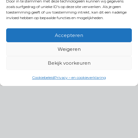
Door in te stemmen met deze technologieën kunnen wij gegevens
zoals surfgedrag of unieke ID's op deze site verwerken. Als je geen
toestemming geeft of uw toestemming intrekt, kan dit een nadelige
invloed hebben op bepaalde functies en mogelijkheden.
Accepteren
Weigeren
Bekijk voorkeuren
Cookiebeleid
Privacy – en cookieverklaring
Productgroepen
Antennes, Intercom, Audio en
Alarmsystemen
Electrisch en Hydraulisch aangedreven