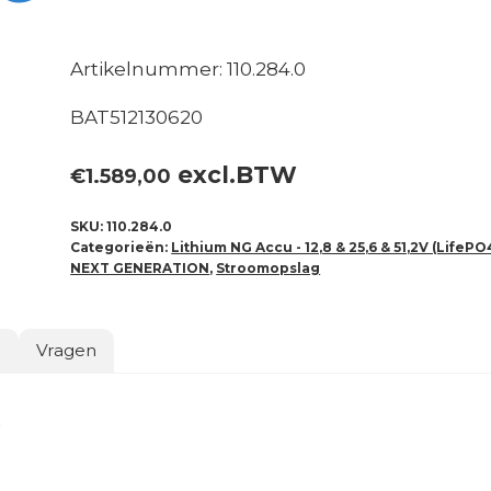
Artikelnummer: 110.284.0
BAT512130620
excl.BTW
€
1.589,00
SKU:
110.284.0
Categorieën:
Lithium NG Accu - 12,8 & 25,6 & 51,2V (LifePO
NEXT GENERATION
,
Stroomopslag
o
Vragen
G