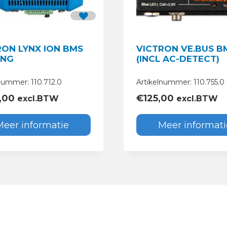
RON LYNX ION BMS
VICTRON VE.BUS B
 NG
(INCL AC-DETECT)
nummer: 110.712.0
Artikelnummer: 110.755.0
,00
€
125,00
excl.BTW
excl.BTW
Meer informatie
Meer informati