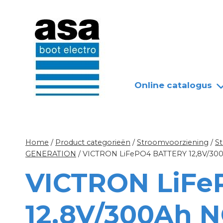
Doorgaan
Nieuws
Over ASA
naar
inhoud
Online catalogus
Home
/
Product categorieën
/
Stroomvoorziening
/
S
GENERATION
/
VICTRON LiFePO4 BATTERY 12,8V/30
VICTRON LiF
12,8V/300Ah 