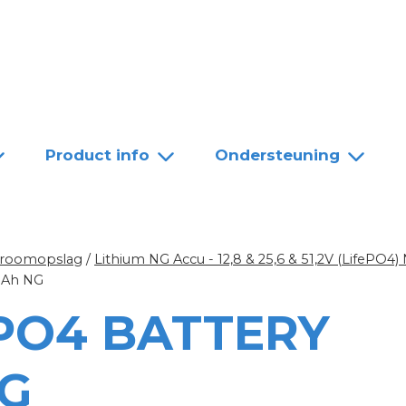
Team
Dealers
Contact
Product info
Ondersteuning
troomopslag
/
Lithium NG Accu - 12,8 & 25,6 & 51,2V (LifePO4)
0Ah NG
ePO4 BATTERY
NG