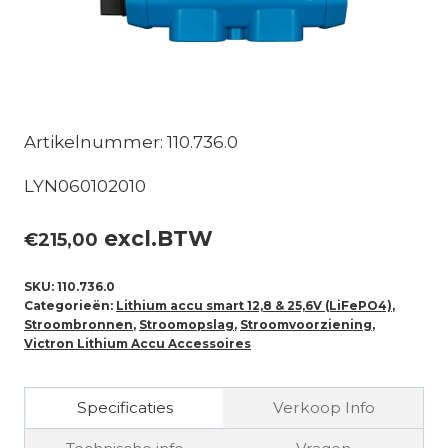
Artikelnummer: 110.736.0
LYN060102010
excl.BTW
€
215,00
SKU:
110.736.0
Categorieën:
Lithium accu smart 12,8 & 25,6V (LiFePO4)
,
Stroombronnen
,
Stroomopslag
,
Stroomvoorziening
,
Victron Lithium Accu Accessoires
Specificaties
Verkoop Info