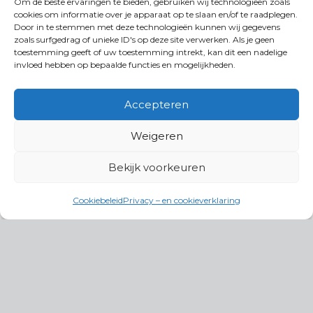
Om de beste ervaringen te bieden, gebruiken wij technologieën zoals
cookies om informatie over je apparaat op te slaan en/of te raadplegen.
Door in te stemmen met deze technologieën kunnen wij gegevens
zoals surfgedrag of unieke ID's op deze site verwerken. Als je geen
toestemming geeft of uw toestemming intrekt, kan dit een nadelige
invloed hebben op bepaalde functies en mogelijkheden.
Accepteren
Weigeren
Bekijk voorkeuren
Cookiebeleid
Privacy – en cookieverklaring
Productgroepen
Antennes, Intercom, Audio en
Alarmsystemen