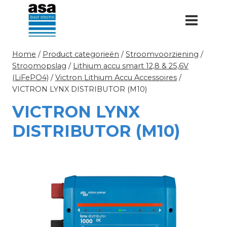
Doorgaan
naar
inhoud
Home
/
Product categorieën
/
Stroomvoorziening
/
Stroomopslag
/
Lithium accu smart 12,8 & 25,6V
(LiFePO4)
/
Victron Lithium Accu Accessoires
/
VICTRON LYNX DISTRIBUTOR (M10)
VICTRON LYNX
DISTRIBUTOR (M10)