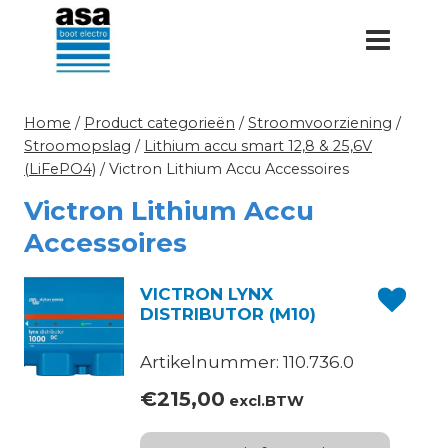
Doorgaan
naar
inhoud
Home
/
Product categorieën
/
Stroomvoorziening
/
Stroomopslag
/
Lithium accu smart 12,8 & 25,6V
(LiFePO4)
/
Victron Lithium Accu Accessoires
Victron Lithium Accu
Accessoires
VICTRON LYNX
DISTRIBUTOR (M10)
Artikelnummer: 110.736.0
€
215,00
excl.BTW