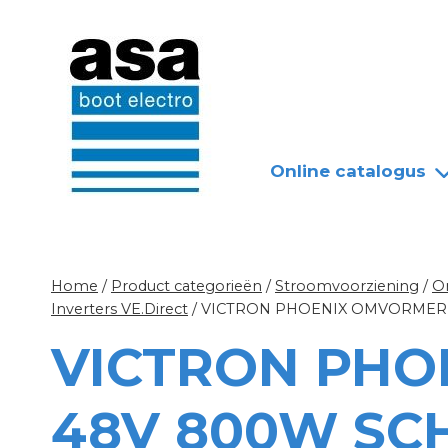
Doorgaan
Nieuws
Over ASA
naar
inhoud
Online catalogus
Home
/
Product categorieën
/
Stroomvoorziening
/
O
Inverters VE.Direct
/
VICTRON PHOENIX OMVORMER
VICTRON PHO
48V 800W SC