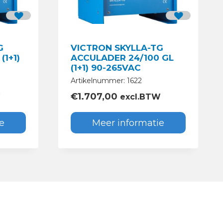
G
VICTRON SKYLLA-TG
(1+1)
ACCULADER 24/100 GL
(1+1) 90-265VAC
Artikelnummer: 1622
€
1.707,00
W
excl.BTW
e
Meer informatie