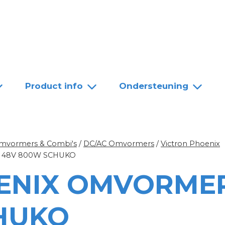
Team
Dealers
Contact
Product info
Ondersteuning
mvormers & Combi's
/
DC/AC Omvormers
/
Victron Phoenix
 48V 800W SCHUKO
ENIX OMVORME
HUKO