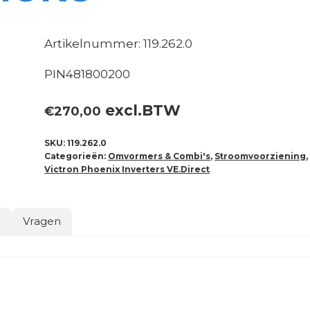
Artikelnummer: 119.262.0
PIN481800200
excl.BTW
€
270,00
SKU:
119.262.0
Categorieën:
Omvormers & Combi's
,
Stroomvoorziening
,
Victron Phoenix Inverters VE.Direct
o
Vragen